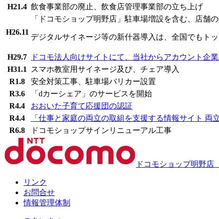
H21.4
飲食事業部の廃止、飲食店管理事業部の立ち上げ
「ドコモショップ明野店」駐車場増設を含む、店舗の
H26.11
デジタルサイネージ等の新什器導入は、全国でもトッ
H29.7
ドコモ法人向けサイトにて、当社からアカウント企業
H31.1
スマホ教室用サイネージ及び、チェア導入
R1.8
安全対策工事、駐車場バリカー設置
R3.6
「dカーシェア」のサービスを開始
R4.4
おおいた子育て応援団の認証
R4.4
「仕事と家庭の両立の取組を支援する情報サイト 両
R6.8
ドコモショップサインリニューアル工事
ドコモショップ明野店
リンク
お問合せ
情報管理体制