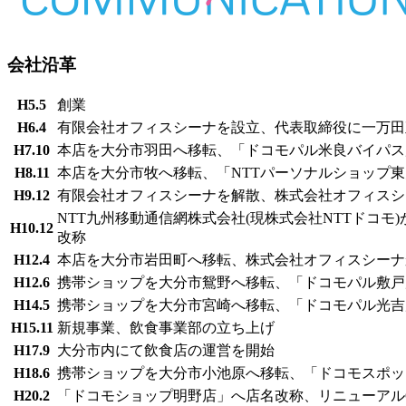
会社沿革
H5.5
創業
H6.4
有限会社オフィスシーナを設立、代表取締役に一万田
H7.10
本店を大分市羽田へ移転、「ドコモパル米良バイパス店
H8.11
本店を大分市牧へ移転、「NTTパーソナルショップ東
H9.12
有限会社オフィスシーナを解散、株式会社オフィスシ
NTT九州移動通信網株式会社(現株式会社NTTドコ
H10.12
改称
H12.4
本店を大分市岩田町へ移転、株式会社オフィスシーナ
H12.6
携帯ショップを大分市鴛野へ移転、「ドコモパル敷戸店
H14.5
携帯ショップを大分市宮崎へ移転、「ドコモパル光吉店
H15.11
新規事業、飲食事業部の立ち上げ
H17.9
大分市内にて飲食店の運営を開始
H18.6
携帯ショップを大分市小池原へ移転、「ドコモスポット
H20.2
「ドコモショップ明野店」へ店名改称、リニューアルO